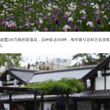
超
过
100万株的菖蒲花，品
种
多
达
500
种
，
每
年吸引近80万名游
右。