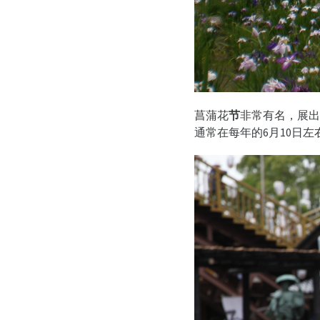
菖蒲花
节
非常有名，展出
通常在
每
年的6月10日左