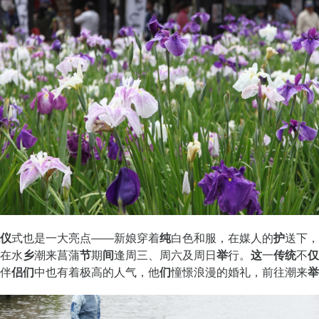
仪
式也是一大亮点――新娘穿着
纯
白色和服，在媒人的
护
送下，
在水
乡
潮来菖蒲
节
期
间
逢周三、周六及周日
举
行。
这
一
传统
不
仅
伴
侣们
中也有着
极
高的人气，他
们
憧憬浪漫的婚礼，前往潮来
举