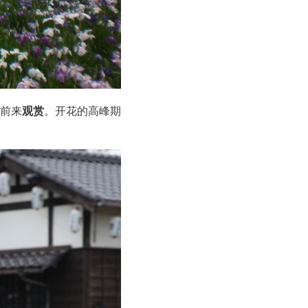
客前来
观赏
。
开
花的高峰期