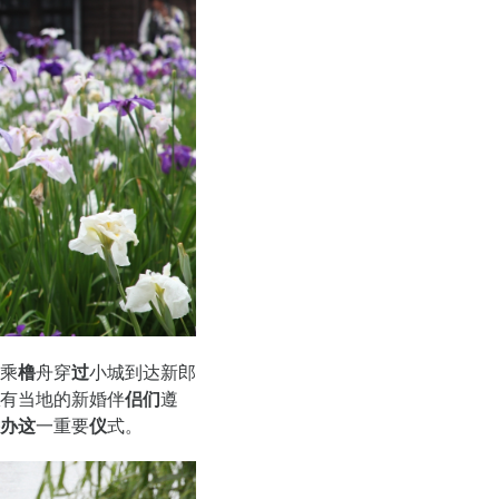
乘
橹
舟穿
过
小城到
达
新郎
有当地的新婚伴
侣们
遵
办这
一重要
仪
式。