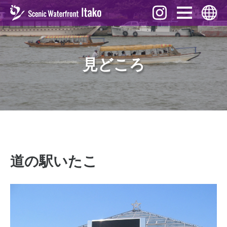
イベント
English
見どころ
見どころ
ภาษาไทย
グルメ
中文 (繁體)
お土産
中文 (簡体)
歴史
Tiếng Việt
観光資料
한국어
アクセス
道の駅いたこ
日本語