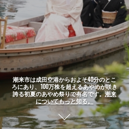
潮来市は成田空港からおよそ40分のとこ
ろにあり、100万株を超えるあやめが咲き
誇る初夏のあやめ祭りで有名です。
潮来
についてもっと知る。