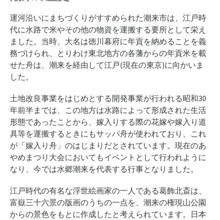
運河沿いにまちづくりがすすめられた潮来市は、江戸時
代に水路で米やその他の物資を運搬する要所として栄え
ました。当時、大名は徳川幕府に年貢を納めることを義
務づけられ、とりわけ東北地方の各藩からの年貢米を載
せた舟は、潮来を経由して江戸(現在の東京)に向かいま
した。
土地改良事業をはじめとする開発事業が行われる昭和30
年前半までは、この地方は水路によって形成された生活
形態であったことから、嫁入りする際の花嫁や嫁入り道
具等を運搬するときにもサッパ舟が使われており、これ
が「嫁入り舟」のはじまりだとされています。現在のあ
やめまつり大会においてもイベントとして行われように
なり、今では水郷潮来を代表する行事となりました。
江戸時代の有名な浮世絵画家の一人である葛飾北斎は、
富嶽三十六景の版画のうちの一点を、潮来の権現山公園
からの景色をもとに作成したと考えられています。日本