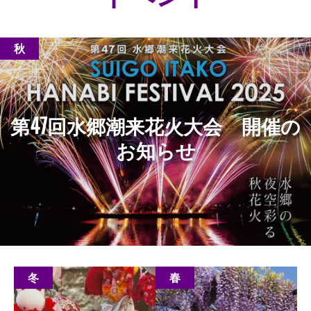
秋
第47回水郷潮来花火大会 開催の
お知らせ
もっと見る
冬
春