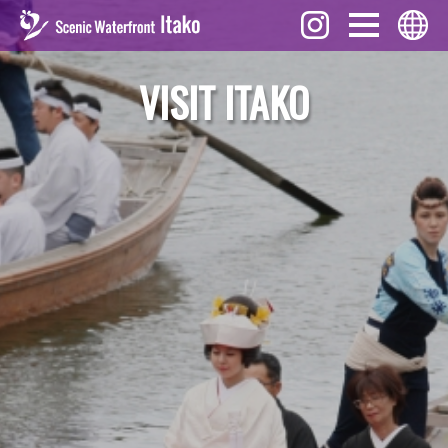
VISIT ITAKO
イベント
English
見どころ
ภาษาไทย
グルメ
中文 (繁體)
お土産
中文 (簡体)
歴史
Tiếng Việt
観光資料
한국어
アクセス
日本語