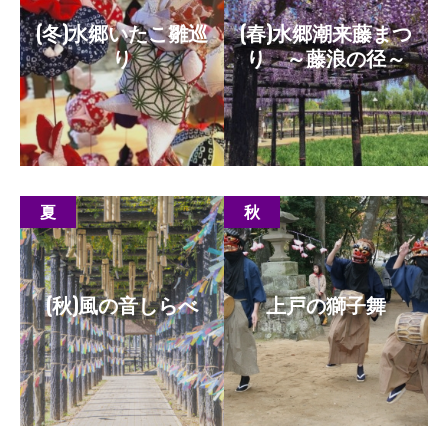
(冬)水郷いたこ雛巡
(春)水郷潮来藤まつ
り
り ～藤浪の径～
もっと見る
もっと見る
夏
秋
(秋)風の音しらべ
上戸の獅子舞
もっと見る
もっと見る