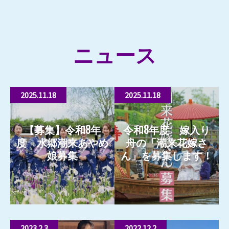
ニュース
2025.11.18
2025.11.18
【募集】令和8年
令和8年度 嫁入り
度 水郷潮来あやめ
舟の「潮来花嫁さ
娘募集
ん」を募集します！
もっと見る
もっと見る
2023.2.3
2022.12.2