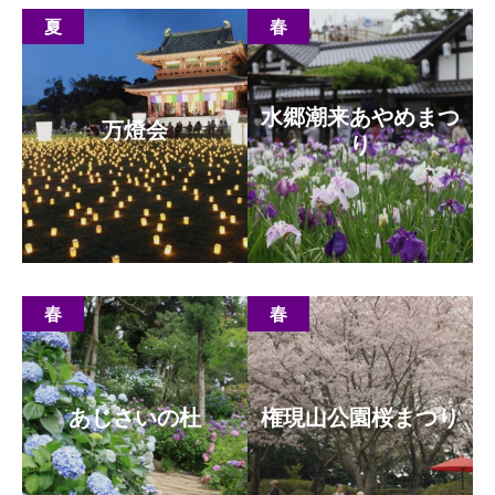
夏
春
水郷潮来あやめまつ
万燈会
り
もっと見る
もっと見る
春
春
あじさいの杜
権現山公園桜まつり