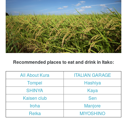
Recommended places to eat and drink in Itako:
All About Kura
ITALIAN GARAGE
Tompei
Hashiya
SHINYA
Kaya
Kaisen club
Sen
Iroha
Manjore
Reika
MIYOSHINO