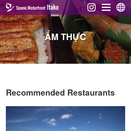
Sự kiện
English
ẨM THỰC
Nên xem gì
ภาษาไทย
Ẩm thực
中文 (繁體)
Quà tặng
中文 (簡体)
Câu chuyện
Tiếng Việt
Tải về
한국어
Giao thông
Recommended Restaurants
日本語