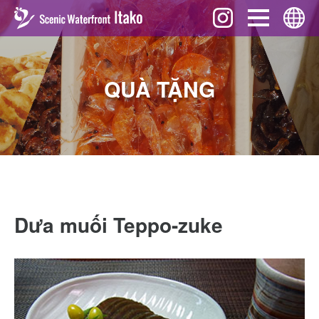
Sự kiện
English
QUÀ TẶNG
Nên xem gì
ภาษาไทย
Ẩm thực
中文 (繁體)
Quà tặng
中文 (簡体)
Câu chuyện
Tiếng Việt
Tải về
한국어
Giao thông
Dưa muối Teppo-zuke
日本語