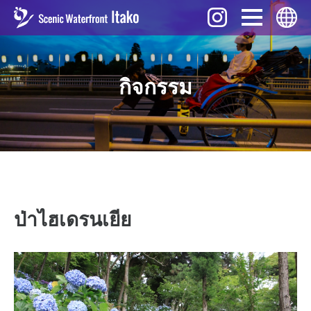
กิจกรรม
English
กิจกรรม
สถานที่น่าสนใจ
ภาษาไทย
อาหาร
中文 (繁體)
ของที่ระลึก
中文 (簡体)
ความเป็นมา
Tiếng Việt
ดาวน์โหลด
한국어
การเดินทาง
ป่าไฮเดรนเยีย
日本語