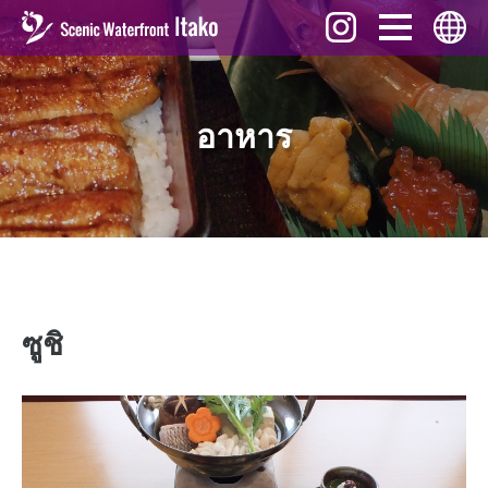
กิจกรรม
English
อาหาร
สถานที่น่าสนใจ
ภาษาไทย
อาหาร
中文 (繁體)
ของที่ระลึก
中文 (簡体)
ความเป็นมา
Tiếng Việt
ดาวน์โหลด
한국어
การเดินทาง
ซูชิ
日本語